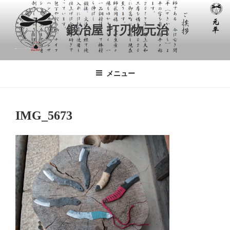
コ
ン
鍛冶屋 打刃物元治
テ
ン
ツ
へ
メニュー
ス
キ
ッ
IMG_5673
プ